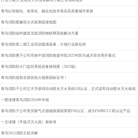
行业方案|工业场景火灾报警解决方案之变电站场景
青鸟以智能化、体系化、融合化技术落实高质量城市更新
青鸟消防图像型火灾探测器接线图
青鸟消防临时建筑无线消防物联网系统解决方案
青鸟消防第二期工业培训圆满落幕，引领行业新征程
青鸟消防携子公司亮相中国消防救援学院2025年防灾减灾宣传周开幕式
青鸟消防防火门监控系统设备接线图（2025版）
青鸟消防揽获全国首批火报新国标证书！
青鸟消防子公司正天齐获得自动喷水灭火系统GB认证，正式进军自动喷水灭火领域
一图读懂青鸟消防2024年年报
青鸟消防子公司美安吸气式感烟探测器荣获FM认证，成为FM和CCC双认证产品
一文读懂《手提式灭火器》新标准
青鸟5012消防主机详解