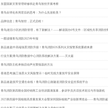
东盟国家灾害管理研修班赴青鸟智控开展考察
青鸟全球化布局背后的思考：为什么先攻欧美？
品牌信息｜青鸟智控，正式启程！
青鸟|老旧小区的消防管理，有了新解法！——解读国办6号文件：区域性共享消防控
一图读懂青鸟消防2025年年报
新品速递|中高端场景消防升级！青鸟消防63S系列火灾报警系统重磅来袭
行业方案|青鸟消防数据中心消防系统解决方案——灭火篇
青鸟消防主机单独启动声光警报器的方法
香港思考|施工场景火灾风险警示！临时无线方案筑牢安全屏障
新品速递|筑牢交通生命线！青鸟消防公路隧道消防安全监控系统平台
青鸟消防第四期全国经销商工业培训圆满落幕，参训学员共话技术前沿与市场新机
2025第四届中国核能高质量发展大会暨深圳国际核能产业创新博览会——青鸟消防
导！