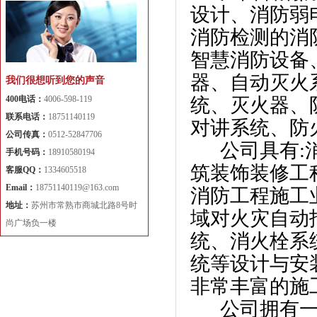
设计、消防弱
消防检测的消
智慧消防设备
器、自动灭火
我们很想听到您的声音
400电话：
4006-598-119
统、灭火器、
联系电话：
18751140119
对讲系统、防
公司传真：
0512-52847706
公司具有:消
手机号码：
18910580194
筑装饰装修工
客服QQ：
1334605518
Email：
18751140119@163.com
消防工程施工
地址：
苏州市常熟市商城北路8号时
域对火灾自动
尚广场负一楼
统、消火栓系
统等设计与安
非常丰富的施
公司拥有一批