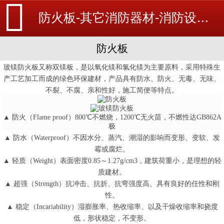
防火板-其它消防器材-消防设备安装_北京探测器清洗_江苏消防改造维修-苏州消防工程施工安装公司-
防火板
玻镁防火板又称双镁板，是以氧化镁和氯化镁为主要原料，采用特殊生
产工艺加工而成的绿色环保建材，产品具有防水、防火、无毒、无味、
不裂、不腐、亲和性好，施工简便等特点。
▲ 防火（Flame proof）800℃不燃烧，1200℃无火苗，不燃性达GB862A
极
▲ 防水（Waterproof）不因水分、蒸汽、潮湿的影响而变形、变软、发
霉或腐烂。
▲ 轻质（Weight）表面密度0.85～1.27g/cm3，建筑荷重小，是理想的轻
质建材。
▲ 超强（Strength）抗冲击、抗折、抗弯强度高、具有良好的任性和刚
性。
▲ 稳定（Incariability）湿膨胀率、热收缩率、以及干燥收缩率和挠度
低，形状稳定，不变形。