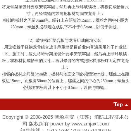
主龙骨起止端离承吊点最大距离：≤300mm；
将龙骨架按设计要求安装牢固，然后再上绿环玻镁板，将板切成恰当尺
寸，再经错缝的方向把板材钉固在龙骨上；
相邻的板材之间留3mm缝。螺钉上在距板边15mm，螺丝之间中心距为
250mm，螺丝头必须埋在板以下不小于0.5mm，以便于饰缝。
2）玻镁植纤复合板与龙骨组成间墙安装
用玻镁板于轻钢龙骨组合成非承重墙是目前业内普遍采用的干作业技
术。施工时，应先将坶骨架按设计要求安装牢固，然后再上绿环玻镁
板，将板材切成恰当的尺寸，再以错缝的方式把板材用板钉固定在龙骨
上；
相邻的板材之间留3mm缝，板材与地面之间必须留5mm缝，螺丝上在距
板边15mm、距板角50mm的位置上，螺丝之间的中心为250mm；螺丝头
必须埋在板面以下不小于0.5mm，以便与饰缝。
Top
Copyright © 2008-2025 智淼君安（江苏）消防工程技术公
司 版权所有 power by
www.zmjaxf.com
销售热线： 0512-52847706 18751140119