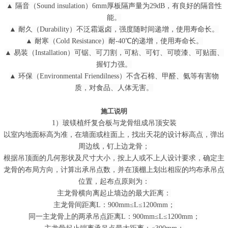
▲ 隔音（Sound insulation）6mm厚板隔声量为29dB，有良好的隔音性
能。
▲ 耐久（Durability）不泛霜返卤，强度随时间递增，使用寿命长。
▲ 耐寒（Cold Resistance）耐-40℃的递增，使用寿命长。
▲ 易装（Installation）可锯、可刀割，可粘、可钉、可喷漆、可贴面、
握钉力强。
▲ 环保（Environmental Friendilness）不含石棉、甲醛、氨等有害物
质，对食品、人体无害。
施工说明
1）玻镁植纤复合板与龙骨组成吊顶安装
以室内地面标高为准，在墙面或柱面上，找出天花的设计标高点，弹出
周边线，钉上边龙骨；
根据吊顶面的几何形状及尺寸大小，按上人或不上人设计要求，确定主
龙骨的布局方向，计算出承吊点数，并在顶棚上划出相应的均布承吊点
位置，起布点原则为：
主龙骨横向离起止墙边的最大距离：
主龙骨间距离L：900mm≤L≤1200mm；
同一主龙骨上的两承吊点距离L：900mm≤L≤1200mm；