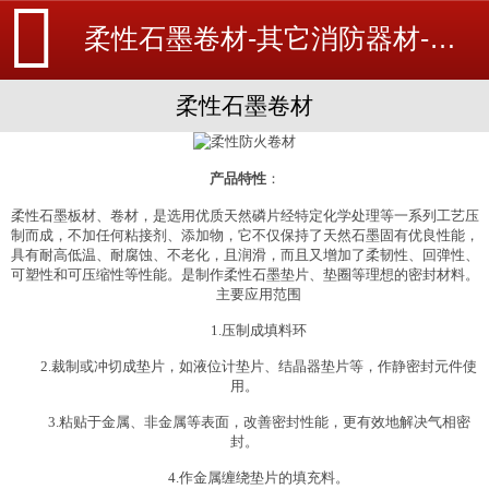
柔性石墨卷材-其它消防器材-消防设备安装_北京探测器清洗_江苏消防改造维修-苏州消防工程施工安装公司-
柔性石墨卷材
产品特性
：
柔性石墨板材、卷材，是选用优质天然磷片经特定化学处理等一系列工艺压
制而成，不加任何粘接剂、添加物，它不仅保持了天然石墨固有优良性能，
具有耐高低温、耐腐蚀、不老化，且润滑，而且又增加了柔韧性、回弹性、
可塑性和可压缩性等性能。是制作柔性石墨垫片、垫圈等理想的密封材料。
主要应用范围
1.压制成填料环
2.裁制或冲切成垫片，如液位计垫片、结晶器垫片等，作静密封元件使
用。
3.粘贴于金属、非金属等表面，改善密封性能，更有效地解决气相密
封。
4.作金属缠绕垫片的填充料。