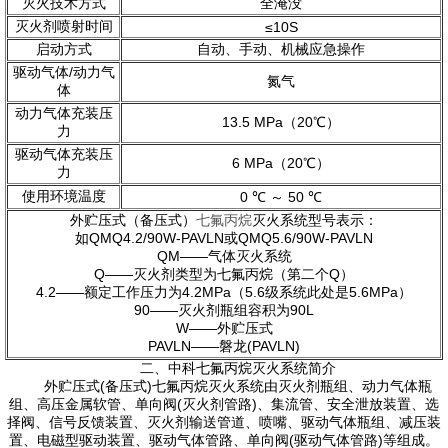
灭火技术方式
全淹没
灭火剂喷射时间
≤10S
启动方式
自动、手动、机械应急操作
驱动气体/动力气
氮气
体
动力气体充装压
13.5 MPa（20℃）
力
驱动气体充装压
6 MPa（20℃）
力
使用环境温度
0 ℃ ～ 50 ℃
外贮压式（备压式）
七氟丙烷
灭火系统型号表示：
如QMQ4.2/90W-PAVLN或QMQ5.6/90W-PAVLN
QM——气体灭火系统
Q——灭火剂类型为七氟丙烷（第二个Q）
4.2——额定工作压力为4.2MPa（5.6级系统此处是5.6MPa）
90——灭火剂瓶组容积为90L
W——外贮压式
PAVLN——磐龙(PAVLN)
二、中科七氟丙烷灭火系统简介
外贮压式(备压式)七氟丙烷灭火系统由灭火剂瓶组、动力气体瓶
组、高压金属软管、单向阀(灭火剂管路)、集流管、安全泄放装置、选
择阀、信号反馈装置、灭火剂输送管道、喷嘴、驱动气体瓶组、减压装
置、电磁型驱动装置、驱动气体管路、单向阀(驱动气体管路)等组成。