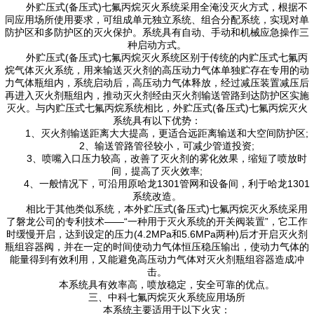
外贮压式(备压式)七氟丙烷灭火系统采用全淹没灭火方式，根据不
同应用场所使用要求，可组成单元独立系统、组合分配系统，实现对单
防护区和多防护区的灭火保护。系统具有自动、手动和机械应急操作三
种启动方式。
外贮压式(备压式)七氟丙烷灭火系统区别于传统的内贮压式七氟丙
烷气体灭火系统，用来输送灭火剂的高压动力气体单独贮存在专用的动
力气体瓶组内，系统启动后，高压动力气体释放，经过减压装置减压后
再进入灭火剂瓶组内，推动灭火剂经由灭火剂输送管路到达防护区实施
灭火。与内贮压式七氟丙烷系统相比，外贮压式(备压式)七氟丙烷灭火
系统具有以下优势：
1、灭火剂输送距离大大提高，更适合远距离输送和大空间防护区;
2、输送管路管径较小，可减少管道投资;
3、喷嘴入口压力较高，改善了灭火剂的雾化效果，缩短了喷放时
间，提高了灭火效率;
4、一般情况下，可沿用原哈龙1301管网和设备间，利于哈龙1301
系统改造。
相比于其他类似系统，本外贮压式(备压式)七氟丙烷灭火系统采用
了磐龙公司的专利技术——“一种用于灭火系统的开关阀装置”，它工作
时缓慢开启，达到设定的压力(4.2MPa和5.6MPa两种)后才开启灭火剂
瓶组容器阀，并在一定的时间使动力气体恒压稳压输出，使动力气体的
能量得到有效利用，又能避免高压动力气体对灭火剂瓶组容器造成冲
击。
本系统具有效率高，喷放稳定，安全可靠的优点。
三、中科七氟丙烷灭火系统应用场所
本系统主要适用于以下火灾：