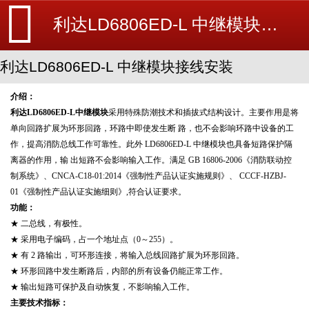
利达LD6806ED-L 中继模块接线安装-利达消防新闻-消防设备安装_北京探测器清洗_江苏消防改造维修-苏州消防工程施工安装公司-
利达LD6806ED-L 中继模块接线安装
介绍：
利达
LD6806ED-L中继模块
采用特殊防潮技术和插拔式结构设计。主要作用是将
单向回路扩展为环形回路，环路中即使发生断
路，也不会影响环路中设备的工
作，提高消防总线工作可靠性。此外 LD6806ED-L 中继模块也具备短路保护隔
离器的作用，输
出短路不会影响输入工作。满足 GB 16806-2006《消防联动控
制系统》、CNCA-C18-01:2014《强制性产品认证实施规则》、
CCCF-HZBJ-
01《强制性产品认证实施细则》,符合认证要求。
功能：
★ 二总线，有极性。
★ 采用电子编码，占一个地址点（0～255）。
★ 有 2 路输出，可环形连接，将输入总线回路扩展为环形回路。
★ 环形回路中发生断路后，内部的所有设备仍能正常工作。
★ 输出短路可保护及自动恢复，不影响输入工作。
主要技术指标：