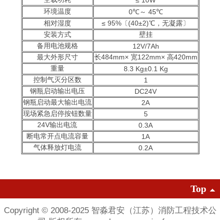
≤ 10W
环境温度
0℃～ 45℃
相对湿度
≤ 95%〔(40±2)℃，无凝露〕
安装方式
壁挂
备用电池规格
12V/7Ah
最大外形尺寸
长484mm× 宽122mm× 高420mm
重量
8.3 Kg±0.1 Kg
控制气灭分区数
1
钢瓶启动输出电压
DC24V
钢瓶启动最大输出电流
2A
现场紧急启停按钮数量
5
24V输出电流
0.3A
断电常开点电流容量
1A
气体释放灯电流
0.2A
Top
Copyright © 2008-2025 智淼君安（江苏）消防工程技术公