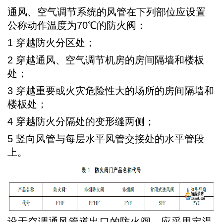
通风、空气调节系统的风管在下列部位应设置
公称动作温度为70℃的防火阀：
1 穿越防火分区处；
2 穿越通风、空气调节机房的房间隔墙和楼板
处；
3 穿越重要或火灾危险性大的场所的房间隔墙和
楼板处；
4 穿越防火分隔处的变形缝两侧；
5 竖向风管与每层水平风管交接处的水平管段
上。
设于空调通风管道出口的
防火阀
，应采用定温