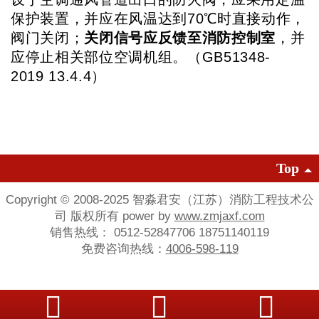
保护装置，并应在风温达到70℃时直接动作，
阀门关闭；
关闭信号应反馈至消防控制室
，并
应停止相关部位空调机
组。（
GB51348-
2019
13.4.4）
Top
Copyright © 2008-2025 智淼君安（江苏）消防工程技术公
司 版权所有 power by
www.zmjaxf.com
销售热线： 0512-52847706 18751140119
免费咨询热线：
4006-598-119