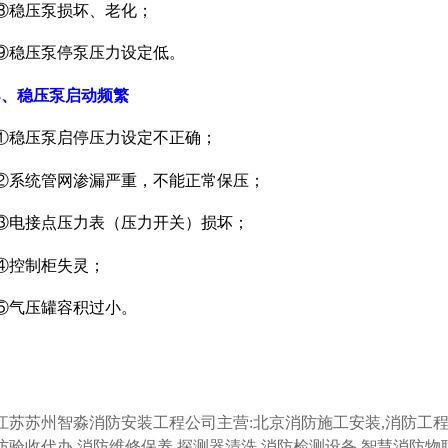
⑧稳压泵损坏、老化；
⑨稳压泵停泵压力设定低。
3、稳压泵启动频繁
①稳压泵启停压力设定不正确；
②系统管网渗漏严重，不能正常保压；
③电接点压力表（压力开关）损坏；
④控制柜失灵；
⑤气压罐容积过小。
江苏苏州智淼消防安装工程公司主营:北京消防施工安装,消防工程
防验收代办,消防维修保养,探测器清洗,消防检测设备,智慧消防