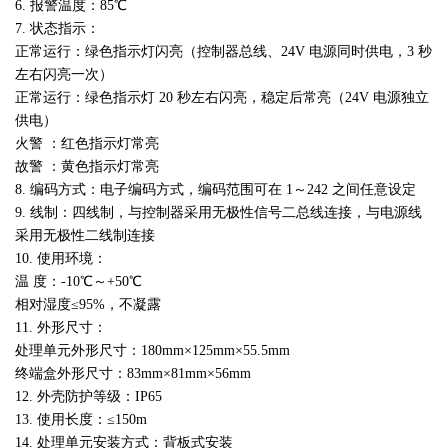
6. 报警温度：85℃
7. 状态指示：
正常运行：绿色指示灯闪亮（控制器总线、24V 电源同时供电，3 秒
左右闪亮一次）
正常运行：绿色指示灯 20 秒左右闪亮，稳定后常亮（24V 电源独立
供电）
火警 ：红色指示灯常亮
故警 ：黄色指示灯常亮
8. 编码方式：电子编码方式，编码范围可在 1～242 之间任意设定
9. 线制：四线制，与控制器采用无极性信号二总线连接，与电源线
采用无极性二线制连接
10. 使用环境：
温 度：-10℃～+50℃
相对湿度≤95%，不凝露
11. 外形尺寸：
处理单元外形尺寸：180mm×125mm×55.5mm
终端盒外形尺寸：83mm×81mm×56mm
12. 外壳防护等级：IP65
13. 使用长度：≤150m
14. 处理单元安装方式：背板式安装