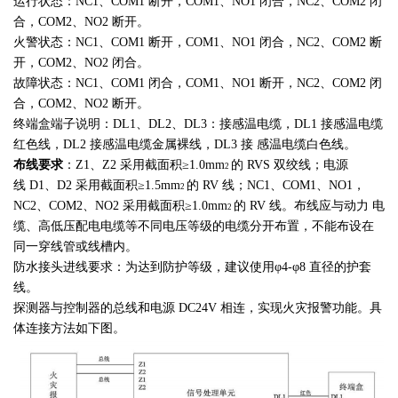
运行状态：
NC1
、
COM1
断开，
COM1
、
NO1
闭合，
NC2
、
COM2
闭
合，
COM2
、
NO2
断开。
火警状态：
NC1
、
COM1
断开，
COM1
、
NO1
闭合，
NC2
、
COM2
断
开，
COM2
、
NO2
闭合。
故障状态：
NC1
、
COM1
闭合，
COM1
、
NO1
断开，
NC2
、
COM2
闭
合，
COM2
、
NO2
断开。
终端盒端子说明：
DL1
、
DL2
、
DL3
：接感温电缆，
DL1
接感温电缆
红色线，
DL2
接感温电缆金属裸线，
DL3
接 感温电缆白色线。
布线要求
：
Z1
、
Z2
采用截面积≥
1.0mm
的
RVS
双绞线；电源
2
线
D1
、
D2
采用截面积≥
1.5mm
的
RV
线；
NC1
、
COM1
、
NO1
，
2
NC2
、
COM2
、
NO2
采用截面积≥
1.0mm
的
RV
线。布线应与动力 电
2
缆、高低压配电电缆等不同电压等级的电缆分开布置，不能布设在
同一穿线管或线槽内。
防水接头进线要求：为达到防护等级，建议使用φ
4-
φ
8
直径的护套
线。
探测器与控制器的总线和电源 DC24V 相连，实现火灾报警功能。具
体连接方法如下图。