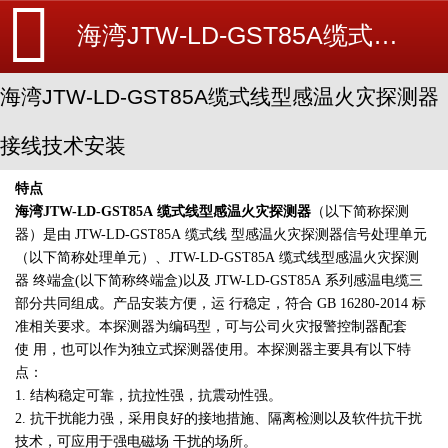
海湾JTW-LD-GST85A缆式线型感温火灾探测器接线技术安装-海湾消防新闻-消防设备安装_北京探测器清洗_江苏消防改造维修-苏州消防工程施工安装公司-
海湾JTW-LD-GST85A缆式线型感温火灾探测器
接线技术安装
特点
海湾JTW-LD-GST85A
缆式线型感温火灾探测器
（以下简称探测
器）是由
JTW-LD-GST85A
缆式线
型感温火灾探测器信号处理单元
（以下简称处理单元）、
JTW-LD-GST85A
缆式线型感温火灾探测
器
终端盒
(
以下简称终端盒
)
以及
JTW-LD-GST85A
系列感温电缆三
部分共同组成。产品安装方便，运
行稳定，符合
GB 16280-2014
标
火灾报警控制器
准相关要求。本探测器为编码型，可与公司
配套
使
用，也可以作为独立式探测器使用。本探测器主要具有以下特
点：
1. 结构稳定可靠，抗拉性强，抗震动性强。
2. 抗干扰能力强，采用良好的接地措施、隔离检测以及软件抗干扰
技术，可应用于强电磁场
干扰的场所。