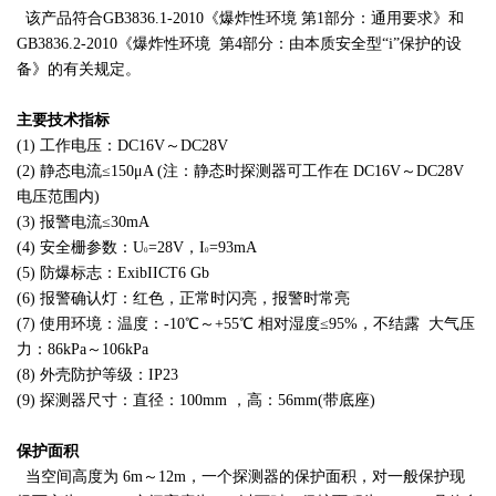
该产品符合GB3836.1-2010《爆炸性环境 第1部分：通用要求》和
GB3836.2-2010《爆炸性环境
第4部分：由本质安全型“i”保护的设
备》的有关规定。
主要技术指标
(1) 工作电压：DC16V～DC28V
(2) 静态电流≤150μA (注：静态时探测器可工作在 DC16V～DC28V
电压范围内)
(3) 报警电流≤30mA
(4) 安全栅参数：U
=28V，I
=93mA
0
0
(5) 防爆标志：ExibIICT6 Gb
(6) 报警确认灯：红色，正常时闪亮，报警时常亮
(7) 使用环境：温度：-10℃～+55℃ 相对湿度≤95%，不结露 大气压
力：86kPa～106kPa
(8) 外壳防护等级：IP23
(9) 探测器尺寸：直径：100mm ，高：56mm(带底座)
保护面积
当空间高度为 6m～12m，一个探测器的保护面积，对一般保护现