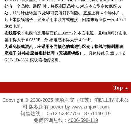
处有一个凸棱。装配 时，将探测器凸棱 C 对准本安型定位底座 A
处，顺时针旋转至 B 处即可安装好探测器。底座上有 4 个导体片，
片上带接线端子，底座采用串联方式连接，回路末端应接一只 4.7k

终端电阻。
布线要求：
电缆均选用截面积≥1.0mm
的本安电缆，且电缆间分布电
2
容不得大于 0.083

F，分 布电感不得大于 4.0mH。
为避免接线混乱，应采用不同颜色的线进行区别；接线与探测器底
座端子
连接处应做密封处理（无裸露铜线）。
具体接线见 章 5.4 节
GST-LD-8332 模块箱接线说明。
Top
Copyright © 2008-2025 智淼君安（江苏）消防工程技术公
司 版权所有 power by
www.zmjaxf.com
销售热线： 0512-52847706 18751140119
免费咨询热线：
4006-598-119