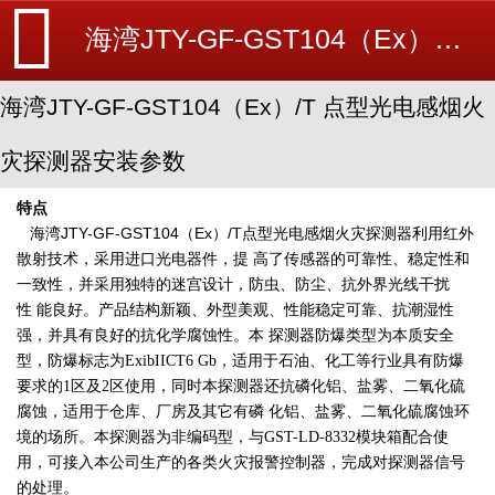
海湾JTY-GF-GST104（Ex）/T 点型光电感烟火灾探测器安装参数-海湾消防新闻-消防设备安装_北京探测器清洗_江苏消防改造维修-苏州消防工程施工安装公司-
海湾JTY-GF-GST104（Ex）/T 点型光电感烟火
灾探测器安装参数
特点
海湾JTY-GF-GST104（Ex）/T点型光电感烟火灾探测器
利用红外
散射技术，采用进口光电器件，提
高了传感器的可靠性、稳定性和
一致性，并采用独特的迷宫设计，防虫、防尘、抗外界光线干扰
性
能良好。产品结构新颖、外型美观、性能稳定可靠、抗潮湿性
强，并具有良好的抗化学腐蚀性。本
探测器防爆类型为本质安全
型，防爆标志为ExibIICT6 Gb，适用于石油、化工等行业具有防爆
要求
的1区及2区使用，同时本探测器还抗磷化铝、盐雾、二氧化硫
腐蚀，适用于仓库、厂房及其它有磷
化铝、盐雾、二氧化硫腐蚀环
境的场所。本探测器为非编码型，与GST-LD-8332模块箱配合使
火灾报警控制器
用，可
接入本公司生产的各类
，完成对探测器信号
的处理。