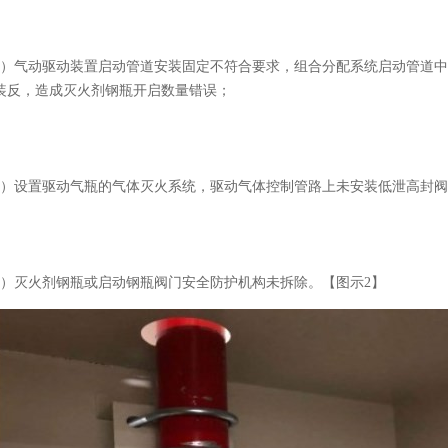
2）气动驱动装置启动管道安装固定不符合要求，组合分配系统启动管道
装反，造成灭火剂钢瓶开启数量错误；
3）设置驱动气瓶的气体灭火系统，驱动气体控制管路上未安装低泄高封
4）灭火剂钢瓶或启动钢瓶阀门安全防护机构未拆除。【图示2】