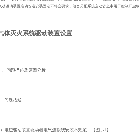
气动驱动装置启动管道安装固定不符合要求，组合分配系统启动管道中用于控制开启
开启数量错误；3）设置驱动气瓶的气体灭火系统，驱动气体控制管路上未安装低...
气体灭火系统驱动装置设置
一、问题描述及原因分析
1．问题描述
1）电磁驱动装置驱动器电气连接线安装不规范；【图示1】