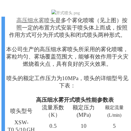
高压细水雾
喷头
是多个雾化喷嘴（见上图）按
照一定的布置方式安装于喷头体上而成，按照
作用方式可分为开式喷头和闭式喷头两种形式。
本公司生产的高压细水雾喷头所采用的雾化喷嘴，
雾粒均匀、雾场覆盖范围大，能够有效作用于火灾
燃烧着火点，具有良好的灭火效果。
喷头的额定工作压力为10MPa，喷头的详细型号见
下表：
高压细水雾开式喷头性能参数表
流量系数
额定压力
额定流量
喷头型号
（K）
(MPa)
(L/min)
XSW-
0.5
10
5
T0.5/10 GH