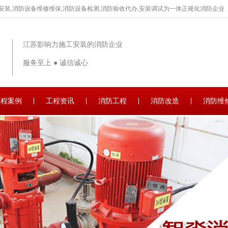
安装,消防设备维修维保,消防设备检测,消防验收代办,安装调试为一体正规化消防企业
江苏影响力施工安装的消防企业
服务至上 ● 诚信诚心
工程案例
工程资讯
消防工程
消防改造
消防维