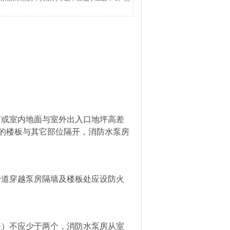
或室内地面与室外出入口地坪高差
5h的楼板与其它部位隔开，消防水泵房
道穿越泵房隔墙及楼板处应设防火
）不应少于两个，消防水泵房从室