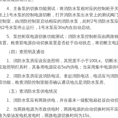
4、主备泵的切换功能测试：将消防水泵相对应的控制柜开关
柜上1号水泵的控制电源切断，打开消防水泵出水管上的测试阀
控制室，由消防控制室启动相应的消防水泵，此时2号消防水泵应
则2号水泵停止运行，1号水泵应30s内在自动启动。
5、泵控柜双电源切换功能测试：消防水泵控制柜应由两路独
装置。检查双电源自动切换装置是否处于自动状态，将切断主电
（四）查照明及通信
1、消防水泵房应设应急照明，其照度不小于100Lx。切断
应急照明灯具时，其备用电源应在5s内供电；当采用集中电源供
2、消防水泵房应设消防电话。拿起消防电话，电话应与消防
话功能，检查消防控制室能否确认通话地点是消防水泵房。
（五）查消防水泵供电情况
1、消防水泵应有两路供电，并在最末一级配电箱处设自动切
2、当两路电源为市政供电时，两路电源的自动切换时间不应大
路为柴油发电机发电时，两路电源切换时间为15s。