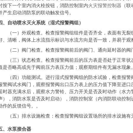
时按下一个室内消火栓按钮，消防控制室内
火灾报警控制器
（联
并产生启动消防泵的联动触发信号。
四、自动喷水灭火系统（湿式报警阀组）
（一）外观检查。检查报警阀组组件是否齐全，表面有无裂纹
好、清晰，阀体上水流指示标识与水流方向是否一致，并易于观
（二）阀门检查。检查报警阀前后的阀门、通向延时器的阀门
（三）状态检查。检查报警阀前后的压力表是否处于正常状态
值是否略高或先于阀前压力表压力值；观察期组件有无漏水现象
（四）功能测试。进行湿式报警阀组的防水试验，检查报警阀
报警阀试水阀门，观察报警阀出口压力表上的压力值下降至进口
延时器充满水后，观察水力警铃、压力开关是否及时动作（水力警铃
声），消防水泵是否及时启动），消防控制室（内消防联动控制
动作的反馈信号。。
（五）排水设施检查：检查报警阀组设置场所的排水设施有无
五、水泵接合器