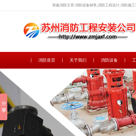
智淼消防主营:消防设备销售,消防工程设计,消防施工
消防首页
关于我们
消防设备