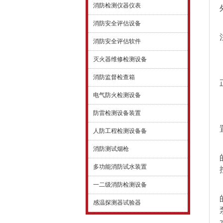
消防检测仪器仪表
消防安全评估设备
消防安全评估软件
灭火器维修检测设备
消防监督检查箱
电气防火检测设备
防雷检测设备装置
人防工程检测设备备
消防测试烟枪
多功能消防试水装置
一二级消防检测设备
感温探测器试验器