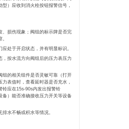
动型）应收到消火栓按钮报警信号，
、损伤现象；阀组的标示牌是否完
察。
应处于开启状态，并有明显标识。
，按水流方向阀组后的压力表压力
。
组的相关组件是否灵敏可靠（打开
压力表值时，查看延时器是否充水，
应在15s-90s内发出报警铃
设备）能否准确接收压力开关等设备
排水不畅或积水等情况。